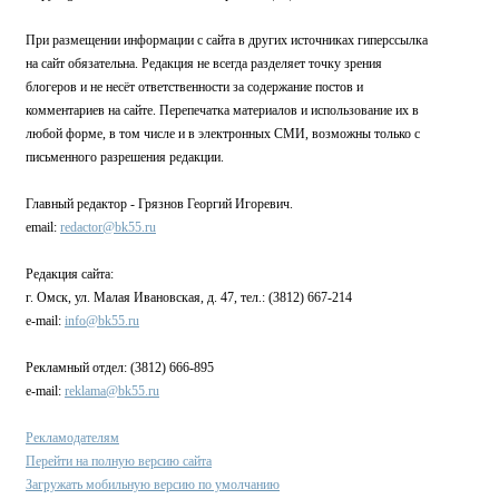
При размещении информации с сайта в других источниках гиперссылка
на сайт обязательна. Редакция не всегда разделяет точку зрения
блогеров и не несёт ответственности за содержание постов и
комментариев на сайте. Перепечатка материалов и использование их в
любой форме, в том числе и в электронных СМИ, возможны только с
письменного разрешения редакции.
Главный редактор - Грязнов Георгий Игоревич.
email:
redactor@bk55.ru
Редакция сайта:
г. Омск, ул. Малая Ивановская, д. 47, тел.: (3812) 667-214
e-mail:
info@bk55.ru
Рекламный отдел: (3812) 666-895
e-mail:
reklama@bk55.ru
Рекламодателям
Перейти на полную версию сайта
Загружать мобильную версию по умолчанию