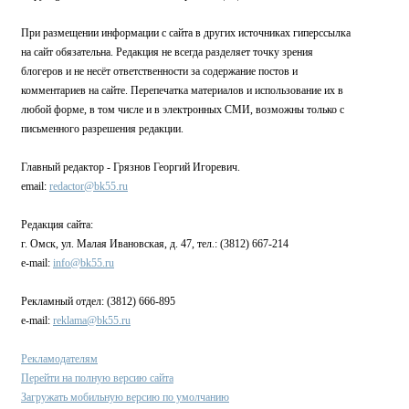
При размещении информации с сайта в других источниках гиперссылка
на сайт обязательна. Редакция не всегда разделяет точку зрения
блогеров и не несёт ответственности за содержание постов и
комментариев на сайте. Перепечатка материалов и использование их в
любой форме, в том числе и в электронных СМИ, возможны только с
письменного разрешения редакции.
Главный редактор - Грязнов Георгий Игоревич.
email:
redactor@bk55.ru
Редакция сайта:
г. Омск, ул. Малая Ивановская, д. 47, тел.: (3812) 667-214
e-mail:
info@bk55.ru
Рекламный отдел: (3812) 666-895
e-mail:
reklama@bk55.ru
Рекламодателям
Перейти на полную версию сайта
Загружать мобильную версию по умолчанию