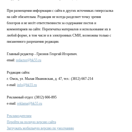
При размещении информации с сайта в других источниках гиперссылка
на сайт обязательна. Редакция не всегда разделяет точку зрения
блогеров и не несёт ответственности за содержание постов и
комментариев на сайте. Перепечатка материалов и использование их в
любой форме, в том числе и в электронных СМИ, возможны только с
письменного разрешения редакции.
Главный редактор - Грязнов Георгий Игоревич.
email:
redactor@bk55.ru
Редакция сайта:
г. Омск, ул. Малая Ивановская, д. 47, тел.: (3812) 667-214
e-mail:
info@bk55.ru
Рекламный отдел: (3812) 666-895
e-mail:
reklama@bk55.ru
Рекламодателям
Перейти на полную версию сайта
Загружать мобильную версию по умолчанию