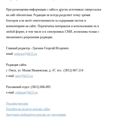
При размещении информации с сайта в других источниках гиперссылка
на сайт обязательна. Редакция не всегда разделяет точку зрения
блогеров и не несёт ответственности за содержание постов и
комментариев на сайте. Перепечатка материалов и использование их в
любой форме, в том числе и в электронных СМИ, возможны только с
письменного разрешения редакции.
Главный редактор - Грязнов Георгий Игоревич.
email:
redactor@bk55.ru
Редакция сайта:
г. Омск, ул. Малая Ивановская, д. 47, тел.: (3812) 667-214
e-mail:
info@bk55.ru
Рекламный отдел: (3812) 666-895
e-mail:
reklama@bk55.ru
Рекламодателям
Перейти на полную версию сайта
Загружать мобильную версию по умолчанию