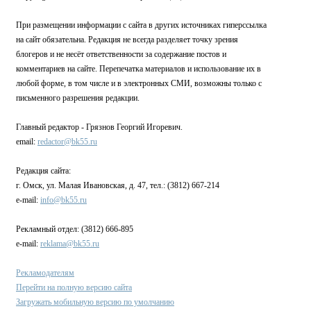
При размещении информации с сайта в других источниках гиперссылка
на сайт обязательна. Редакция не всегда разделяет точку зрения
блогеров и не несёт ответственности за содержание постов и
комментариев на сайте. Перепечатка материалов и использование их в
любой форме, в том числе и в электронных СМИ, возможны только с
письменного разрешения редакции.
Главный редактор - Грязнов Георгий Игоревич.
email:
redactor@bk55.ru
Редакция сайта:
г. Омск, ул. Малая Ивановская, д. 47, тел.: (3812) 667-214
e-mail:
info@bk55.ru
Рекламный отдел: (3812) 666-895
e-mail:
reklama@bk55.ru
Рекламодателям
Перейти на полную версию сайта
Загружать мобильную версию по умолчанию