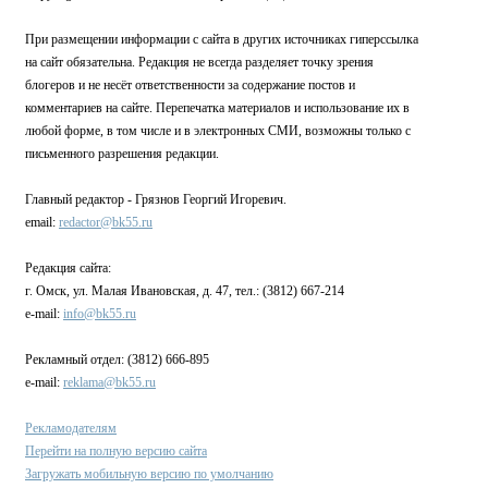
При размещении информации с сайта в других источниках гиперссылка
на сайт обязательна. Редакция не всегда разделяет точку зрения
блогеров и не несёт ответственности за содержание постов и
комментариев на сайте. Перепечатка материалов и использование их в
любой форме, в том числе и в электронных СМИ, возможны только с
письменного разрешения редакции.
Главный редактор - Грязнов Георгий Игоревич.
email:
redactor@bk55.ru
Редакция сайта:
г. Омск, ул. Малая Ивановская, д. 47, тел.: (3812) 667-214
e-mail:
info@bk55.ru
Рекламный отдел: (3812) 666-895
e-mail:
reklama@bk55.ru
Рекламодателям
Перейти на полную версию сайта
Загружать мобильную версию по умолчанию