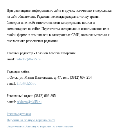
При размещении информации с сайта в других источниках гиперссылка
на сайт обязательна. Редакция не всегда разделяет точку зрения
блогеров и не несёт ответственности за содержание постов и
комментариев на сайте. Перепечатка материалов и использование их в
любой форме, в том числе и в электронных СМИ, возможны только с
письменного разрешения редакции.
Главный редактор - Грязнов Георгий Игоревич.
email:
redactor@bk55.ru
Редакция сайта:
г. Омск, ул. Малая Ивановская, д. 47, тел.: (3812) 667-214
e-mail:
info@bk55.ru
Рекламный отдел: (3812) 666-895
e-mail:
reklama@bk55.ru
Рекламодателям
Перейти на полную версию сайта
Загружать мобильную версию по умолчанию