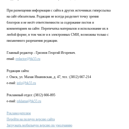
При размещении информации с сайта в других источниках гиперссылка
на сайт обязательна. Редакция не всегда разделяет точку зрения
блогеров и не несёт ответственности за содержание постов и
комментариев на сайте. Перепечатка материалов и использование их в
любой форме, в том числе и в электронных СМИ, возможны только с
письменного разрешения редакции.
Главный редактор - Грязнов Георгий Игоревич.
email:
redactor@bk55.ru
Редакция сайта:
г. Омск, ул. Малая Ивановская, д. 47, тел.: (3812) 667-214
e-mail:
info@bk55.ru
Рекламный отдел: (3812) 666-895
e-mail:
reklama@bk55.ru
Рекламодателям
Перейти на полную версию сайта
Загружать мобильную версию по умолчанию