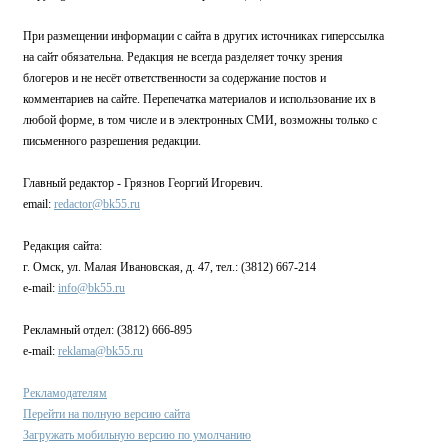
При размещении информации с сайта в других источниках гиперссылка
на сайт обязательна. Редакция не всегда разделяет точку зрения
блогеров и не несёт ответственности за содержание постов и
комментариев на сайте. Перепечатка материалов и использование их в
любой форме, в том числе и в электронных СМИ, возможны только с
письменного разрешения редакции.
Главный редактор - Грязнов Георгий Игоревич.
email:
redactor@bk55.ru
Редакция сайта:
г. Омск, ул. Малая Ивановская, д. 47, тел.: (3812) 667-214
e-mail:
info@bk55.ru
Рекламный отдел: (3812) 666-895
e-mail:
reklama@bk55.ru
Рекламодателям
Перейти на полную версию сайта
Загружать мобильную версию по умолчанию