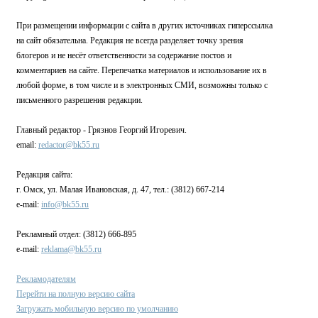
При размещении информации с сайта в других источниках гиперссылка
на сайт обязательна. Редакция не всегда разделяет точку зрения
блогеров и не несёт ответственности за содержание постов и
комментариев на сайте. Перепечатка материалов и использование их в
любой форме, в том числе и в электронных СМИ, возможны только с
письменного разрешения редакции.
Главный редактор - Грязнов Георгий Игоревич.
email:
redactor@bk55.ru
Редакция сайта:
г. Омск, ул. Малая Ивановская, д. 47, тел.: (3812) 667-214
e-mail:
info@bk55.ru
Рекламный отдел: (3812) 666-895
e-mail:
reklama@bk55.ru
Рекламодателям
Перейти на полную версию сайта
Загружать мобильную версию по умолчанию