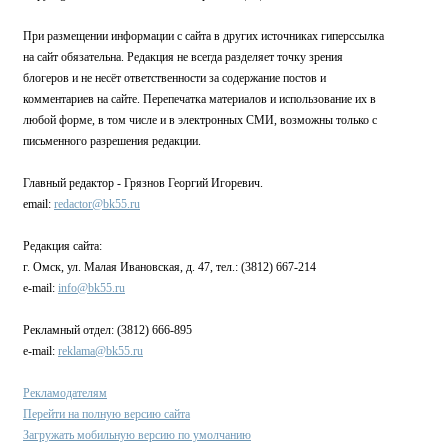
При размещении информации с сайта в других источниках гиперссылка
на сайт обязательна. Редакция не всегда разделяет точку зрения
блогеров и не несёт ответственности за содержание постов и
комментариев на сайте. Перепечатка материалов и использование их в
любой форме, в том числе и в электронных СМИ, возможны только с
письменного разрешения редакции.
Главный редактор - Грязнов Георгий Игоревич.
email:
redactor@bk55.ru
Редакция сайта:
г. Омск, ул. Малая Ивановская, д. 47, тел.: (3812) 667-214
e-mail:
info@bk55.ru
Рекламный отдел: (3812) 666-895
e-mail:
reklama@bk55.ru
Рекламодателям
Перейти на полную версию сайта
Загружать мобильную версию по умолчанию