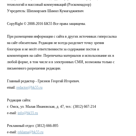
технологий и массовый коммуникаций (Роскомнадзор)
Учредитель: Шихмирзаев Шамил Кумагаджиевич
CopyRight © 2008-2016 БК55 Все права защищены.
При размещении информации с сайта в других источниках гиперссылка
на сайт обязательна. Редакция не всегда разделяет точку зрения
блогеров и не несёт ответственности за содержание постов и
комментариев на сайте. Перепечатка материалов и использование их в
любой форме, в том числе и в электронных СМИ, возможны только с
письменного разрешения редакции.
Главный редактор - Грязнов Георгий Игоревич.
email:
redactor@bk55.ru
Редакция сайта:
г. Омск, ул. Малая Ивановская, д. 47, тел.: (3812) 667-214
e-mail:
info@bk55.ru
Рекламный отдел: (3812) 666-895
e-mail:
reklama@bk55.ru