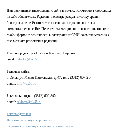
При размещении информации с сайта в других источниках гиперссылка
на сайт обязательна. Редакция не всегда разделяет точку зрения
блогеров и не несёт ответственности за содержание постов и
комментариев на сайте. Перепечатка материалов и использование их в
любой форме, в том числе и в электронных СМИ, возможны только с
письменного разрешения редакции.
Главный редактор - Грязнов Георгий Игоревич.
email:
redactor@bk55.ru
Редакция сайта:
г. Омск, ул. Малая Ивановская, д. 47, тел.: (3812) 667-214
e-mail:
info@bk55.ru
Рекламный отдел: (3812) 666-895
e-mail:
reklama@bk55.ru
Рекламодателям
Перейти на полную версию сайта
Загружать мобильную версию по умолчанию