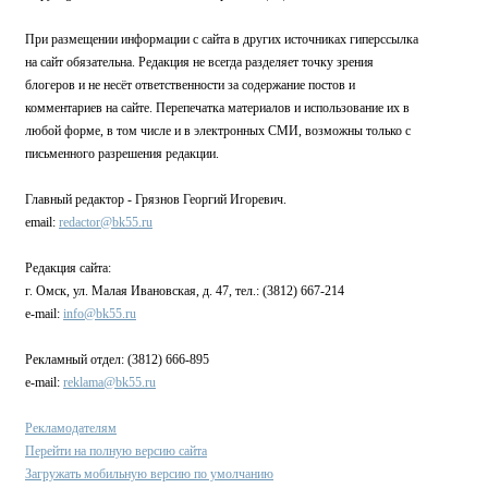
При размещении информации с сайта в других источниках гиперссылка
на сайт обязательна. Редакция не всегда разделяет точку зрения
блогеров и не несёт ответственности за содержание постов и
комментариев на сайте. Перепечатка материалов и использование их в
любой форме, в том числе и в электронных СМИ, возможны только с
письменного разрешения редакции.
Главный редактор - Грязнов Георгий Игоревич.
email:
redactor@bk55.ru
Редакция сайта:
г. Омск, ул. Малая Ивановская, д. 47, тел.: (3812) 667-214
e-mail:
info@bk55.ru
Рекламный отдел: (3812) 666-895
e-mail:
reklama@bk55.ru
Рекламодателям
Перейти на полную версию сайта
Загружать мобильную версию по умолчанию