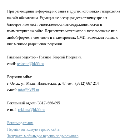
При размещении информации с сайта в других источниках гиперссылка
на сайт обязательна. Редакция не всегда разделяет точку зрения
блогеров и не несёт ответственности за содержание постов и
комментариев на сайте. Перепечатка материалов и использование их в
любой форме, в том числе и в электронных СМИ, возможны только с
письменного разрешения редакции.
Главный редактор - Грязнов Георгий Игоревич.
email:
redactor@bk55.ru
Редакция сайта:
г. Омск, ул. Малая Ивановская, д. 47, тел.: (3812) 667-214
e-mail:
info@bk55.ru
Рекламный отдел: (3812) 666-895
e-mail:
reklama@bk55.ru
Рекламодателям
Перейти на полную версию сайта
Загружать мобильную версию по умолчанию