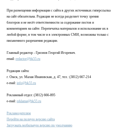
При размещении информации с сайта в других источниках гиперссылка
на сайт обязательна. Редакция не всегда разделяет точку зрения
блогеров и не несёт ответственности за содержание постов и
комментариев на сайте. Перепечатка материалов и использование их в
любой форме, в том числе и в электронных СМИ, возможны только с
письменного разрешения редакции.
Главный редактор - Грязнов Георгий Игоревич.
email:
redactor@bk55.ru
Редакция сайта:
г. Омск, ул. Малая Ивановская, д. 47, тел.: (3812) 667-214
e-mail:
info@bk55.ru
Рекламный отдел: (3812) 666-895
e-mail:
reklama@bk55.ru
Рекламодателям
Перейти на полную версию сайта
Загружать мобильную версию по умолчанию