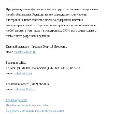
При размещении информации с сайта в других источниках гиперссылка
на сайт обязательна. Редакция не всегда разделяет точку зрения
блогеров и не несёт ответственности за содержание постов и
комментариев на сайте. Перепечатка материалов и использование их в
любой форме, в том числе и в электронных СМИ, возможны только с
письменного разрешения редакции.
Главный редактор - Грязнов Георгий Игоревич.
email:
redactor@bk55.ru
Редакция сайта:
г. Омск, ул. Малая Ивановская, д. 47, тел.: (3812) 667-214
e-mail:
info@bk55.ru
Рекламный отдел: (3812) 666-895
e-mail:
reklama@bk55.ru
Рекламодателям
Перейти на полную версию сайта
Загружать мобильную версию по умолчанию