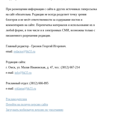
При размещении информации с сайта в других источниках гиперссылка
на сайт обязательна. Редакция не всегда разделяет точку зрения
блогеров и не несёт ответственности за содержание постов и
комментариев на сайте. Перепечатка материалов и использование их в
любой форме, в том числе и в электронных СМИ, возможны только с
письменного разрешения редакции.
Главный редактор - Грязнов Георгий Игоревич.
email:
redactor@bk55.ru
Редакция сайта:
г. Омск, ул. Малая Ивановская, д. 47, тел.: (3812) 667-214
e-mail:
info@bk55.ru
Рекламный отдел: (3812) 666-895
e-mail:
reklama@bk55.ru
Рекламодателям
Перейти на полную версию сайта
Загружать мобильную версию по умолчанию