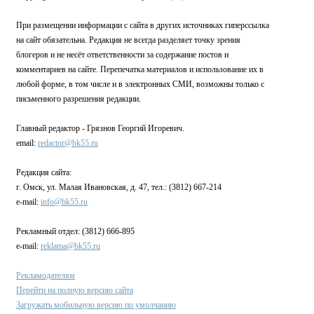
При размещении информации с сайта в других источниках гиперссылка
на сайт обязательна. Редакция не всегда разделяет точку зрения
блогеров и не несёт ответственности за содержание постов и
комментариев на сайте. Перепечатка материалов и использование их в
любой форме, в том числе и в электронных СМИ, возможны только с
письменного разрешения редакции.
Главный редактор - Грязнов Георгий Игоревич.
email:
redactor@bk55.ru
Редакция сайта:
г. Омск, ул. Малая Ивановская, д. 47, тел.: (3812) 667-214
e-mail:
info@bk55.ru
Рекламный отдел: (3812) 666-895
e-mail:
reklama@bk55.ru
Рекламодателям
Перейти на полную версию сайта
Загружать мобильную версию по умолчанию