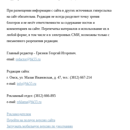
При размещении информации с сайта в других источниках гиперссылка
на сайт обязательна. Редакция не всегда разделяет точку зрения
блогеров и не несёт ответственности за содержание постов и
комментариев на сайте. Перепечатка материалов и использование их в
любой форме, в том числе и в электронных СМИ, возможны только с
письменного разрешения редакции.
Главный редактор - Грязнов Георгий Игоревич.
email:
redactor@bk55.ru
Редакция сайта:
г. Омск, ул. Малая Ивановская, д. 47, тел.: (3812) 667-214
e-mail:
info@bk55.ru
Рекламный отдел: (3812) 666-895
e-mail:
reklama@bk55.ru
Рекламодателям
Перейти на полную версию сайта
Загружать мобильную версию по умолчанию