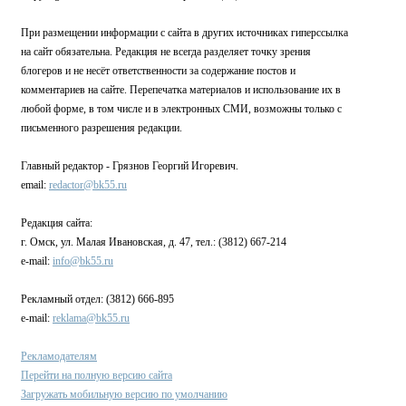
При размещении информации с сайта в других источниках гиперссылка
на сайт обязательна. Редакция не всегда разделяет точку зрения
блогеров и не несёт ответственности за содержание постов и
комментариев на сайте. Перепечатка материалов и использование их в
любой форме, в том числе и в электронных СМИ, возможны только с
письменного разрешения редакции.
Главный редактор - Грязнов Георгий Игоревич.
email:
redactor@bk55.ru
Редакция сайта:
г. Омск, ул. Малая Ивановская, д. 47, тел.: (3812) 667-214
e-mail:
info@bk55.ru
Рекламный отдел: (3812) 666-895
e-mail:
reklama@bk55.ru
Рекламодателям
Перейти на полную версию сайта
Загружать мобильную версию по умолчанию