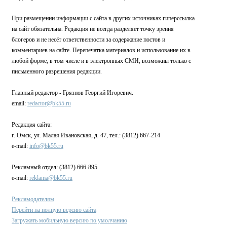
При размещении информации с сайта в других источниках гиперссылка
на сайт обязательна. Редакция не всегда разделяет точку зрения
блогеров и не несёт ответственности за содержание постов и
комментариев на сайте. Перепечатка материалов и использование их в
любой форме, в том числе и в электронных СМИ, возможны только с
письменного разрешения редакции.
Главный редактор - Грязнов Георгий Игоревич.
email:
redactor@bk55.ru
Редакция сайта:
г. Омск, ул. Малая Ивановская, д. 47, тел.: (3812) 667-214
e-mail:
info@bk55.ru
Рекламный отдел: (3812) 666-895
e-mail:
reklama@bk55.ru
Рекламодателям
Перейти на полную версию сайта
Загружать мобильную версию по умолчанию