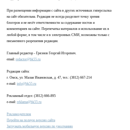
При размещении информации с сайта в других источниках гиперссылка
на сайт обязательна. Редакция не всегда разделяет точку зрения
блогеров и не несёт ответственности за содержание постов и
комментариев на сайте. Перепечатка материалов и использование их в
любой форме, в том числе и в электронных СМИ, возможны только с
письменного разрешения редакции.
Главный редактор - Грязнов Георгий Игоревич.
email:
redactor@bk55.ru
Редакция сайта:
г. Омск, ул. Малая Ивановская, д. 47, тел.: (3812) 667-214
e-mail:
info@bk55.ru
Рекламный отдел: (3812) 666-895
e-mail:
reklama@bk55.ru
Рекламодателям
Перейти на полную версию сайта
Загружать мобильную версию по умолчанию