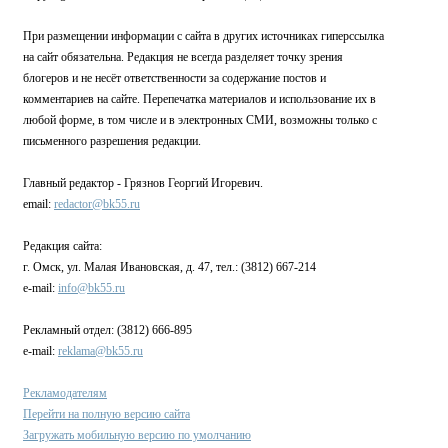
При размещении информации с сайта в других источниках гиперссылка
на сайт обязательна. Редакция не всегда разделяет точку зрения
блогеров и не несёт ответственности за содержание постов и
комментариев на сайте. Перепечатка материалов и использование их в
любой форме, в том числе и в электронных СМИ, возможны только с
письменного разрешения редакции.
Главный редактор - Грязнов Георгий Игоревич.
email:
redactor@bk55.ru
Редакция сайта:
г. Омск, ул. Малая Ивановская, д. 47, тел.: (3812) 667-214
e-mail:
info@bk55.ru
Рекламный отдел: (3812) 666-895
e-mail:
reklama@bk55.ru
Рекламодателям
Перейти на полную версию сайта
Загружать мобильную версию по умолчанию