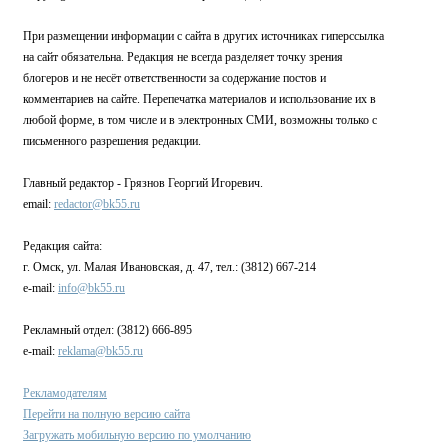
При размещении информации с сайта в других источниках гиперссылка
на сайт обязательна. Редакция не всегда разделяет точку зрения
блогеров и не несёт ответственности за содержание постов и
комментариев на сайте. Перепечатка материалов и использование их в
любой форме, в том числе и в электронных СМИ, возможны только с
письменного разрешения редакции.
Главный редактор - Грязнов Георгий Игоревич.
email:
redactor@bk55.ru
Редакция сайта:
г. Омск, ул. Малая Ивановская, д. 47, тел.: (3812) 667-214
e-mail:
info@bk55.ru
Рекламный отдел: (3812) 666-895
e-mail:
reklama@bk55.ru
Рекламодателям
Перейти на полную версию сайта
Загружать мобильную версию по умолчанию