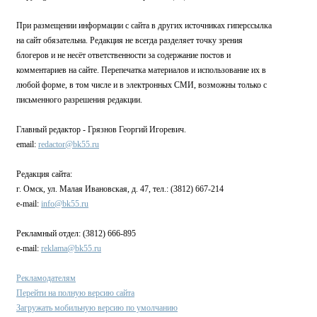
При размещении информации с сайта в других источниках гиперссылка
на сайт обязательна. Редакция не всегда разделяет точку зрения
блогеров и не несёт ответственности за содержание постов и
комментариев на сайте. Перепечатка материалов и использование их в
любой форме, в том числе и в электронных СМИ, возможны только с
письменного разрешения редакции.
Главный редактор - Грязнов Георгий Игоревич.
email:
redactor@bk55.ru
Редакция сайта:
г. Омск, ул. Малая Ивановская, д. 47, тел.: (3812) 667-214
e-mail:
info@bk55.ru
Рекламный отдел: (3812) 666-895
e-mail:
reklama@bk55.ru
Рекламодателям
Перейти на полную версию сайта
Загружать мобильную версию по умолчанию