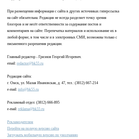
При размещении информации с сайта в других источниках гиперссылка
на сайт обязательна. Редакция не всегда разделяет точку зрения
блогеров и не несёт ответственности за содержание постов и
комментариев на сайте. Перепечатка материалов и использование их в
любой форме, в том числе и в электронных СМИ, возможны только с
письменного разрешения редакции.
Главный редактор - Грязнов Георгий Игоревич.
email:
redactor@bk55.ru
Редакция сайта:
г. Омск, ул. Малая Ивановская, д. 47, тел.: (3812) 667-214
e-mail:
info@bk55.ru
Рекламный отдел: (3812) 666-895
e-mail:
reklama@bk55.ru
Рекламодателям
Перейти на полную версию сайта
Загружать мобильную версию по умолчанию