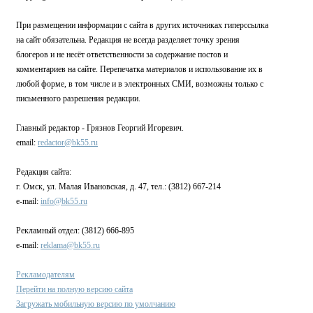
При размещении информации с сайта в других источниках гиперссылка
на сайт обязательна. Редакция не всегда разделяет точку зрения
блогеров и не несёт ответственности за содержание постов и
комментариев на сайте. Перепечатка материалов и использование их в
любой форме, в том числе и в электронных СМИ, возможны только с
письменного разрешения редакции.
Главный редактор - Грязнов Георгий Игоревич.
email:
redactor@bk55.ru
Редакция сайта:
г. Омск, ул. Малая Ивановская, д. 47, тел.: (3812) 667-214
e-mail:
info@bk55.ru
Рекламный отдел: (3812) 666-895
e-mail:
reklama@bk55.ru
Рекламодателям
Перейти на полную версию сайта
Загружать мобильную версию по умолчанию