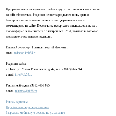
При размещении информации с сайта в других источниках гиперссылка
на сайт обязательна. Редакция не всегда разделяет точку зрения
блогеров и не несёт ответственности за содержание постов и
комментариев на сайте. Перепечатка материалов и использование их в
любой форме, в том числе и в электронных СМИ, возможны только с
письменного разрешения редакции.
Главный редактор - Грязнов Георгий Игоревич.
email:
redactor@bk55.ru
Редакция сайта:
г. Омск, ул. Малая Ивановская, д. 47, тел.: (3812) 667-214
e-mail:
info@bk55.ru
Рекламный отдел: (3812) 666-895
e-mail:
reklama@bk55.ru
Рекламодателям
Перейти на полную версию сайта
Загружать мобильную версию по умолчанию