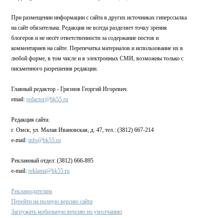
При размещении информации с сайта в других источниках гиперссылка
на сайт обязательна. Редакция не всегда разделяет точку зрения
блогеров и не несёт ответственности за содержание постов и
комментариев на сайте. Перепечатка материалов и использование их в
любой форме, в том числе и в электронных СМИ, возможны только с
письменного разрешения редакции.
Главный редактор - Грязнов Георгий Игоревич.
email:
redactor@bk55.ru
Редакция сайта:
г. Омск, ул. Малая Ивановская, д. 47, тел.: (3812) 667-214
e-mail:
info@bk55.ru
Рекламный отдел: (3812) 666-895
e-mail:
reklama@bk55.ru
Рекламодателям
Перейти на полную версию сайта
Загружать мобильную версию по умолчанию