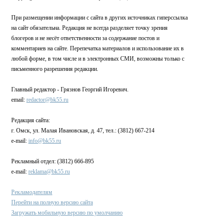
При размещении информации с сайта в других источниках гиперссылка
на сайт обязательна. Редакция не всегда разделяет точку зрения
блогеров и не несёт ответственности за содержание постов и
комментариев на сайте. Перепечатка материалов и использование их в
любой форме, в том числе и в электронных СМИ, возможны только с
письменного разрешения редакции.
Главный редактор - Грязнов Георгий Игоревич.
email:
redactor@bk55.ru
Редакция сайта:
г. Омск, ул. Малая Ивановская, д. 47, тел.: (3812) 667-214
e-mail:
info@bk55.ru
Рекламный отдел: (3812) 666-895
e-mail:
reklama@bk55.ru
Рекламодателям
Перейти на полную версию сайта
Загружать мобильную версию по умолчанию