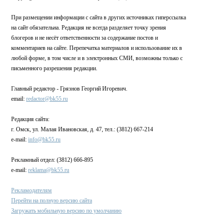
При размещении информации с сайта в других источниках гиперссылка
на сайт обязательна. Редакция не всегда разделяет точку зрения
блогеров и не несёт ответственности за содержание постов и
комментариев на сайте. Перепечатка материалов и использование их в
любой форме, в том числе и в электронных СМИ, возможны только с
письменного разрешения редакции.
Главный редактор - Грязнов Георгий Игоревич.
email:
redactor@bk55.ru
Редакция сайта:
г. Омск, ул. Малая Ивановская, д. 47, тел.: (3812) 667-214
e-mail:
info@bk55.ru
Рекламный отдел: (3812) 666-895
e-mail:
reklama@bk55.ru
Рекламодателям
Перейти на полную версию сайта
Загружать мобильную версию по умолчанию