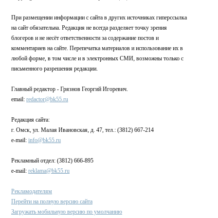
При размещении информации с сайта в других источниках гиперссылка
на сайт обязательна. Редакция не всегда разделяет точку зрения
блогеров и не несёт ответственности за содержание постов и
комментариев на сайте. Перепечатка материалов и использование их в
любой форме, в том числе и в электронных СМИ, возможны только с
письменного разрешения редакции.
Главный редактор - Грязнов Георгий Игоревич.
email:
redactor@bk55.ru
Редакция сайта:
г. Омск, ул. Малая Ивановская, д. 47, тел.: (3812) 667-214
e-mail:
info@bk55.ru
Рекламный отдел: (3812) 666-895
e-mail:
reklama@bk55.ru
Рекламодателям
Перейти на полную версию сайта
Загружать мобильную версию по умолчанию