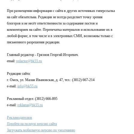
При размещении информации с сайта в других источниках гиперссылка
на сайт обязательна. Редакция не всегда разделяет точку зрения
блогеров и не несёт ответственности за содержание постов и
комментариев на сайте. Перепечатка материалов и использование их в
любой форме, в том числе и в электронных СМИ, возможны только с
письменного разрешения редакции.
Главный редактор - Грязнов Георгий Игоревич.
email:
redactor@bk55.ru
Редакция сайта:
г. Омск, ул. Малая Ивановская, д. 47, тел.: (3812) 667-214
e-mail:
info@bk55.ru
Рекламный отдел: (3812) 666-895
e-mail:
reklama@bk55.ru
Рекламодателям
Перейти на полную версию сайта
Загружать мобильную версию по умолчанию