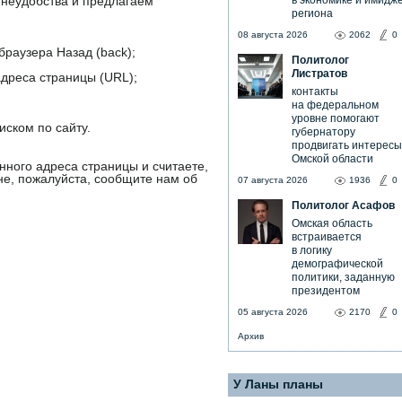
в экономике и имидж
неудобства и предлагаем
региона
08 августа 2026
2062
0
браузера Назад (back);
Политолог
Листратов
дреса страницы (URL);
контакты
на федеральном
уровне помогают
иском по сайту.
губернатору
продвигать интересы
Омской области
нного адреса страницы и считаете,
не, пожалуйста, сообщите нам об
07 августа 2026
1936
0
Политолог Асафов
Омская область
встраивается
в логику
демографической
политики, заданную
президентом
05 августа 2026
2170
0
Архив
У Ланы планы