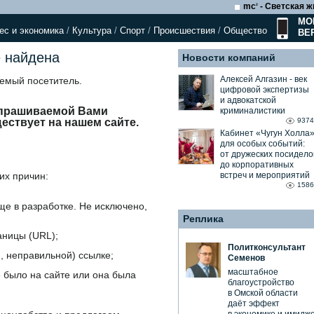
mc
- Светская ж
2
МО
ес и экономика
/
Культура
/
Спорт
/
Происшествия
/
Общество
ВЕ
 найдена
Новости компаний
Алексей Алгазин ⁃ век
аемый посетитель.
цифровой экспертизы
и адвокатской
апрашиваемой Вами
криминалистики
9374
ествует на нашем сайте.
Кабинет «Чугун Холла
для особых событий:
от дружеских посидело
до корпоративных
встреч и мероприятий
их причин:
1586
е в разработке. Не исключено,
Реплика
аницы (URL);
Политконсультант
 неправильной) ссылке;
Семенов
масштабное
 было на сайте или она была
благоустройство
в Омской области
даёт эффект