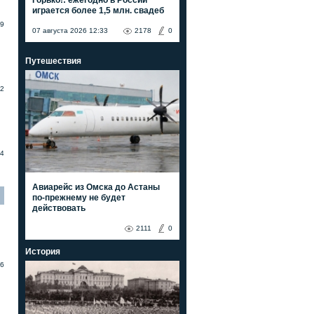
играется более 1,5 млн. свадеб
9
07 августа 2026 12:33
2178
0
Путешествия
2
4
Авиарейс из Омска до Астаны
по-прежнему не будет
действовать
2111
0
История
6