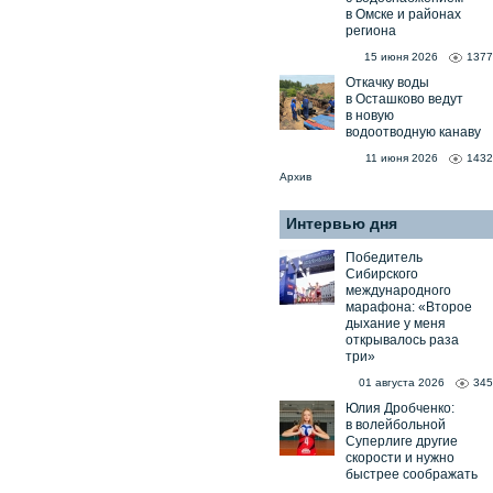
в Омске и районах
региона
15 июня 2026
1377
Откачку воды
в Осташково ведут
в новую
водоотводную канаву
11 июня 2026
1432
Архив
Интервью дня
Победитель
Сибирского
международного
марафона: «Второе
дыхание у меня
открывалось раза
три»
01 августа 2026
345
Юлия Дробченко:
в волейбольной
Суперлиге другие
скорости и нужно
быстрее соображать