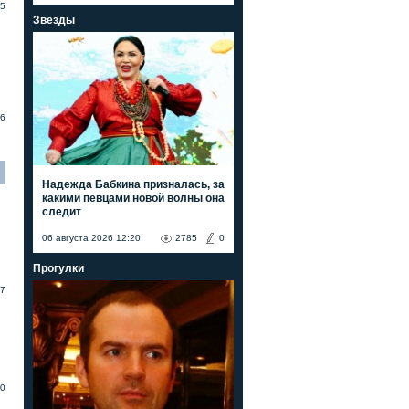
5
Звезды
6
Надежда Бабкина призналась, за
какими певцами новой волны она
следит
06 августа 2026 12:20
2785
0
Прогулки
7
0