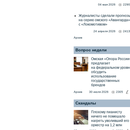
04 мая 2026
2290
Журналисты сделали прогноз
на серию омского «Авангарда»
с «Локомотивом»
24 апреля 2026
2413
Архив
Вопрос недели
Омская «Опора России
предлагает
на федеральном уровн
обсудить
использование
государственных
брендов
Архив
30 июля 2026
2305
Скандалы
Плохому пианисту
ничего не помешало
нагреть уволивший его
оркестр на 1,2 млн