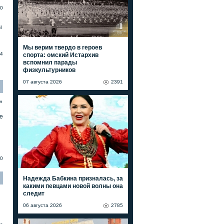
0
ы
Мы верим твердо в героев
4
спорта: омский Истархив
вспомнил парады
физкультурников
07 августа 2026
2391
»
е
0
Надежда Бабкина призналась, за
какими певцами новой волны она
следит
06 августа 2026
2785