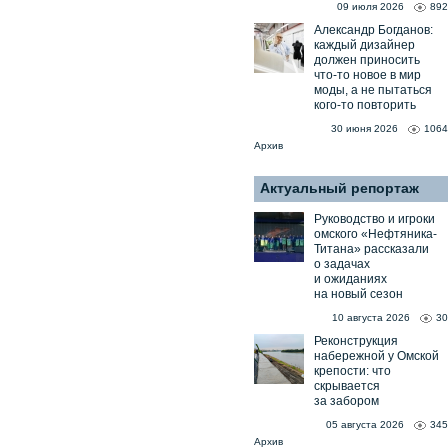
09 июля 2026
892
Александр Богданов:
каждый дизайнер
должен приносить
что-то новое в мир
моды, а не пытаться
кого-то повторить
30 июня 2026
1064
Архив
Актуальный репортаж
Руководство и игроки
омского «Нефтяника-
Титана» рассказали
о задачах
и ожиданиях
на новый сезон
10 августа 2026
30
Реконструкция
набережной у Омской
крепости: что
скрывается
за забором
05 августа 2026
345
Архив