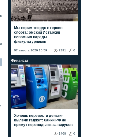
6
Мы верим твердо в героев
спорта: омский Истархив
вспомнил парады
физкультурников
0
07 августа 2026 10:59
2391
0
Финансы
1
Хочешь перевести деньги-
вылечи гаджет: банки РФ не
примут переводы из-за вирусов
1468
0