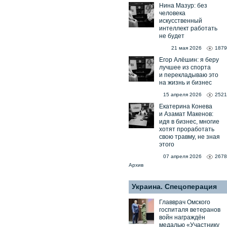
Нина Мазур: без
человека
искусственный
интеллект работать
не будет
21 мая 2026
1879
Егор Алёшин: я беру
лучшее из спорта
и перекладываю это
на жизнь и бизнес
15 апреля 2026
2521
Екатерина Конева
и Азамат Макенов:
идя в бизнес, многие
хотят проработать
свою травму, не зная
этого
07 апреля 2026
2678
Архив
Украина. Спецоперация
Главврач Омского
госпиталя ветеранов
войн награждён
медалью «Участнику