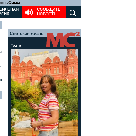
изнь Омска
БИЛЬНАЯ
СООБЩИТЕ
РСИЯ
НОВОСТЬ
Светская жизнь
Театр
4
»
к
3