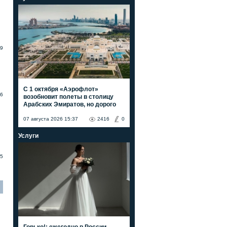
9
С 1 октября «Аэрофлот»
6
возобновит полеты в столицу
Арабских Эмиратов, но дорого
07 августа 2026 15:37
2416
0
Услуги
5
Горько!: ежегодно в России