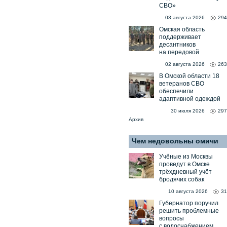
СВО»
03 августа 2026
294
Омская область
поддерживает
десантников
на передовой
02 августа 2026
263
В Омской области 18
ветеранов СВО
обеспечили
адаптивной одеждой
30 июля 2026
297
Архив
Чем недовольны омичи
Учёные из Москвы
проведут в Омске
трёхдневный учёт
бродячих собак
10 августа 2026
31
Губернатор поручил
решить проблемные
вопросы
с водоснабжением