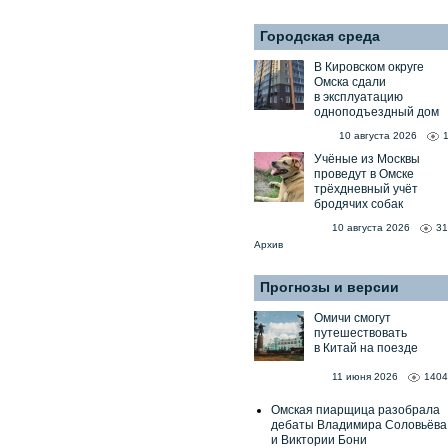
Городская среда
В Кировском округе
Омска сдали
в эксплуатацию
одноподъездный дом
10 августа 2026
Учёные из Москвы
проведут в Омске
трёхдневный учёт
бродячих собак
10 августа 2026
31
Архив
Прогнозы и версии
Омичи смогут
путешествовать
в Китай на поезде
11 июня 2026
1404
Омская пиарщица разобрала
дебаты Владимира Соловьёва
и Виктории Бони