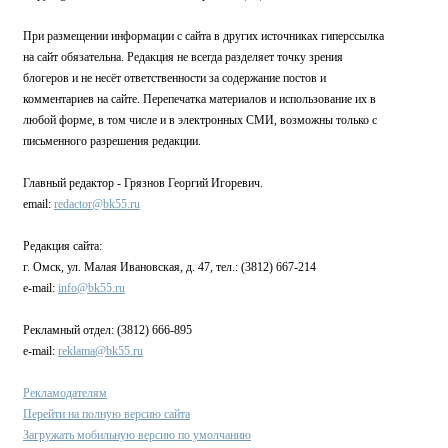
При размещении информации с сайта в других источниках гиперссылка
на сайт обязательна. Редакция не всегда разделяет точку зрения
блогеров и не несёт ответственности за содержание постов и
комментариев на сайте. Перепечатка материалов и использование их в
любой форме, в том числе и в электронных СМИ, возможны только с
письменного разрешения редакции.
Главный редактор - Грязнов Георгий Игоревич.
email:
redactor@bk55.ru
Редакция сайта:
г. Омск, ул. Малая Ивановская, д. 47, тел.: (3812) 667-214
e-mail:
info@bk55.ru
Рекламный отдел: (3812) 666-895
e-mail:
reklama@bk55.ru
Рекламодателям
Перейти на полную версию сайта
Загружать мобильную версию по умолчанию