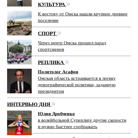
КУЛЬТУРА
К востоку от Омска нашли крупное древнее
поселение
СПОРТ
Через центр Омска прошел парад
спортсменов
РЕПЛИКА
Политолог Асафов
Омская область встраивается в логику
демографической политики, заданную
президентом
ИНТЕРВЬЮ ДНЯ
Юлия Дробченко
в волейбольной Суперлиге другие скорости
и нужно быстрее соображать