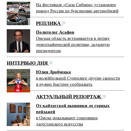
На фестивале «Сила Сибири» установлен
рекорд России по буксировке автомобилей
РЕПЛИКА
Политолог Асафов
Омская область встраивается в логику
демографической политики, заданную
президентом
ИНТЕРВЬЮ ДНЯ
Юлия Дробченко
в волейбольной Суперлиге другие скорости
и нужно быстрее соображать
АКТУАЛЬНЫЙ РЕПОРТАЖ
От кайтагской вышивки до горных
пейзажей
в Омске показывают сокровища
дагестанского искусства