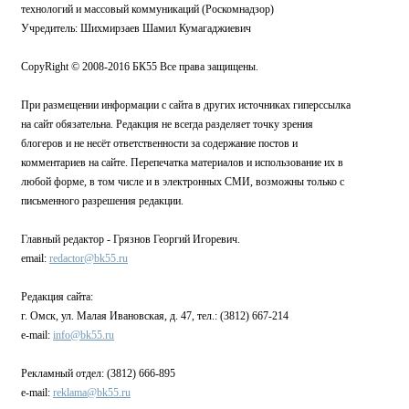
технологий и массовый коммуникаций (Роскомнадзор)
Учредитель: Шихмирзаев Шамил Кумагаджиевич
CopyRight © 2008-2016 БК55 Все права защищены.
При размещении информации с сайта в других источниках гиперссылка
на сайт обязательна. Редакция не всегда разделяет точку зрения
блогеров и не несёт ответственности за содержание постов и
комментариев на сайте. Перепечатка материалов и использование их в
любой форме, в том числе и в электронных СМИ, возможны только с
письменного разрешения редакции.
Главный редактор - Грязнов Георгий Игоревич.
email:
redactor@bk55.ru
Редакция сайта:
г. Омск, ул. Малая Ивановская, д. 47, тел.: (3812) 667-214
e-mail:
info@bk55.ru
Рекламный отдел: (3812) 666-895
e-mail:
reklama@bk55.ru