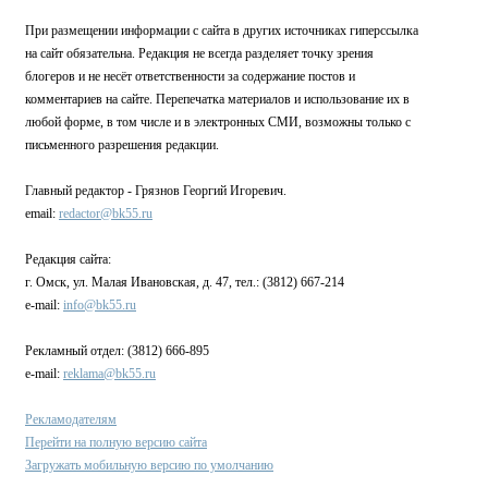
При размещении информации с сайта в других источниках гиперссылка
на сайт обязательна. Редакция не всегда разделяет точку зрения
блогеров и не несёт ответственности за содержание постов и
комментариев на сайте. Перепечатка материалов и использование их в
любой форме, в том числе и в электронных СМИ, возможны только с
письменного разрешения редакции.
Главный редактор - Грязнов Георгий Игоревич.
email:
redactor@bk55.ru
Редакция сайта:
г. Омск, ул. Малая Ивановская, д. 47, тел.: (3812) 667-214
e-mail:
info@bk55.ru
Рекламный отдел: (3812) 666-895
e-mail:
reklama@bk55.ru
Рекламодателям
Перейти на полную версию сайта
Загружать мобильную версию по умолчанию