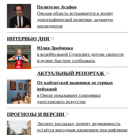
Политолог Асафов
Омская область встраивается в логику
демографической политики, заданную
президентом
ИНТЕРВЬЮ ДНЯ
Юлия Дробченко
в волейбольной Суперлиге другие скорости
и нужно быстрее соображать
АКТУАЛЬНЫЙ РЕПОРТАЖ
От кайтагской вышивки до горных
пейзажей
в Омске показывают сокровища
дагестанского искусства
ПРОГНОЗЫ И ВЕРСИИ
Эксперт рассказал, почему недвижимость
остаётся выгодным вложением при инфляции