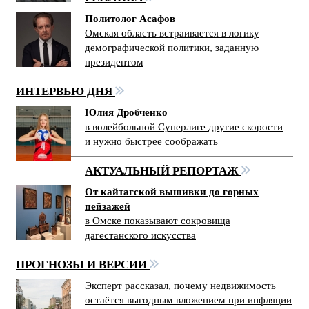
Политолог Асафов
Омская область встраивается в логику
демографической политики, заданную
президентом
ИНТЕРВЬЮ ДНЯ
Юлия Дробченко
в волейбольной Суперлиге другие скорости
и нужно быстрее соображать
АКТУАЛЬНЫЙ РЕПОРТАЖ
От кайтагской вышивки до горных
пейзажей
в Омске показывают сокровища
дагестанского искусства
ПРОГНОЗЫ И ВЕРСИИ
Эксперт рассказал, почему недвижимость
остаётся выгодным вложением при инфляции