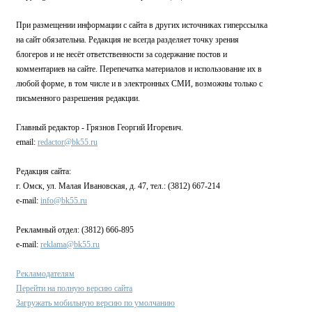
При размещении информации с сайта в других источниках гиперссылка
на сайт обязательна. Редакция не всегда разделяет точку зрения
блогеров и не несёт ответственности за содержание постов и
комментариев на сайте. Перепечатка материалов и использование их в
любой форме, в том числе и в электронных СМИ, возможны только с
письменного разрешения редакции.
Главный редактор - Грязнов Георгий Игоревич.
email:
redactor@bk55.ru
Редакция сайта:
г. Омск, ул. Малая Ивановская, д. 47, тел.: (3812) 667-214
e-mail:
info@bk55.ru
Рекламный отдел: (3812) 666-895
e-mail:
reklama@bk55.ru
Рекламодателям
Перейти на полную версию сайта
Загружать мобильную версию по умолчанию