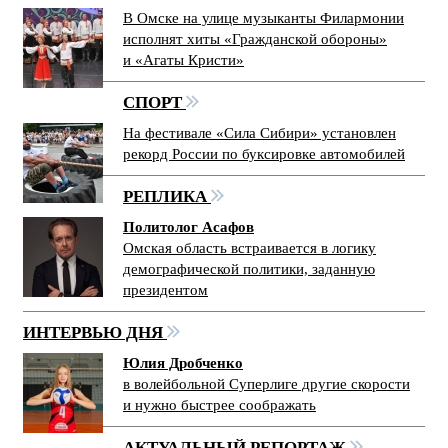
В Омске на улице музыканты Филармонии
исполнят хиты «Гражданской обороны»
и «Агаты Кристи»
СПОРТ
На фестивале «Сила Сибири» установлен
рекорд России по буксировке автомобилей
РЕПЛИКА
Политолог Асафов
Омская область встраивается в логику
демографической политики, заданную
президентом
ИНТЕРВЬЮ ДНЯ
Юлия Дробченко
в волейбольной Суперлиге другие скорости
и нужно быстрее соображать
АКТУАЛЬНЫЙ РЕПОРТАЖ