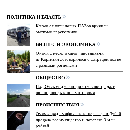
ПОЛИТИКА И ВЛАСТЬ
Ключи от пяти новых ПАЗов вручили
омскому перевозчику
БИЗНЕС И ЭКОНОМИКА
Омичи с несколькими чиновниками
из Киргизии договорились о сотрудничестве
с разными регионами
ОБЩЕСТВО
Под Омском двое подростков пострадали
при опрокидывании мотоцикла
ПРОИСШЕСТВИЯ
Омичка ради мифического переезда в Дубай
продала все имущество и потеряла 9 млн
рублей