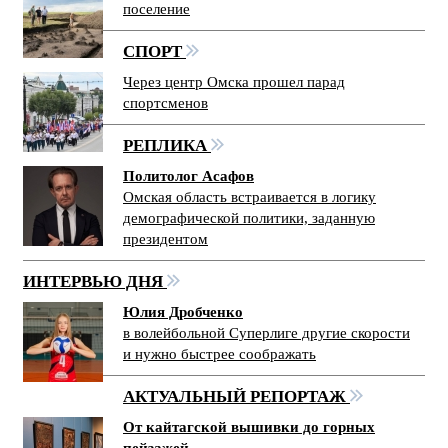
поселение
СПОРТ
Через центр Омска прошел парад
спортсменов
РЕПЛИКА
Политолог Асафов
Омская область встраивается в логику
демографической политики, заданную
президентом
ИНТЕРВЬЮ ДНЯ
Юлия Дробченко
в волейбольной Суперлиге другие скорости
и нужно быстрее соображать
АКТУАЛЬНЫЙ РЕПОРТАЖ
От кайтагской вышивки до горных