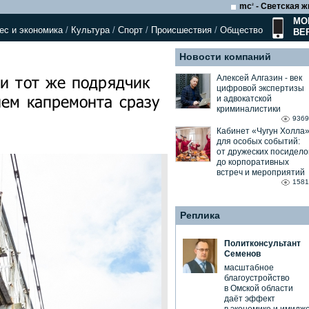
mc
- Светская ж
2
МО
ес и экономика
/
Культура
/
Спорт
/
Происшествия
/
Общество
ВЕ
Новости компаний
и тот же подрядчик
Алексей Алгазин ⁃ век
цифровой экспертизы
ием капремонта сразу
и адвокатской
криминалистики
9369
Кабинет «Чугун Холла
для особых событий:
от дружеских посидело
до корпоративных
встреч и мероприятий
1581
Реплика
Политконсультант
Семенов
масштабное
благоустройство
в Омской области
даёт эффект