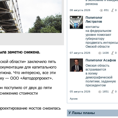
в экономике и имидж
региона
08 августа 2026
651
0
Политолог
Листратов
контакты
на федеральном
уровне помогают
губернатору
продвигать интересы
Омской области
была заметно снижена.
07 августа 2026
1436
0
Политолог Асафов
ской области» заключило пять
Омская область
документации для капитального
встраивается
гиона. Что интересно, все эти
в логику
ику — ООО «Автодорпроект».
демографической
политики, заданную
президентом
н поступило от двух до пяти
05 августа 2026
1851
0
 снижению стоимости
Архив
 проектирование мостов снизилась
У Ланы планы