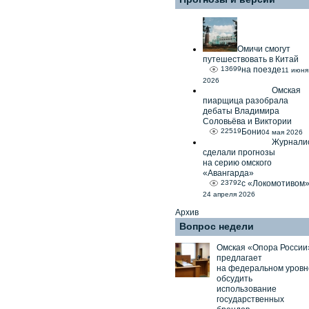
Омичи смогут
путешествовать в Китай
13699
на поезде
11 июня
2026
Омская
пиарщица разобрала
дебаты Владимира
Соловьёва и Виктории
22519
Бони
04 мая 2026
Журнали
сделали прогнозы
на серию омского
«Авангарда»
23792
с «Локомотивом
24 апреля 2026
Архив
Вопрос недели
Омская «Опора России
предлагает
на федеральном уровн
обсудить
использование
государственных