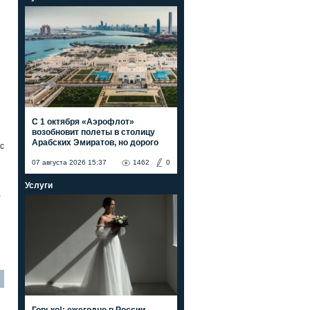
С 1 октября «Аэрофлот»
возобновит полеты в столицу
Арабских Эмиратов, но дорого
с
07 августа 2026 15:37
1462
0
Услуги
а
Горько!: ежегодно в России