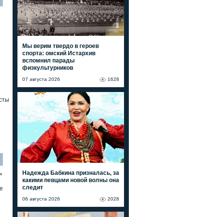
Мы верим твердо в героев
спорта: омский Истархив
вспомнил парады
физкультурников
07 августа 2026
1628
сты
»
Надежда Бабкина призналась, за
»
какими певцами новой волны она
следит
е
06 августа 2026
2028