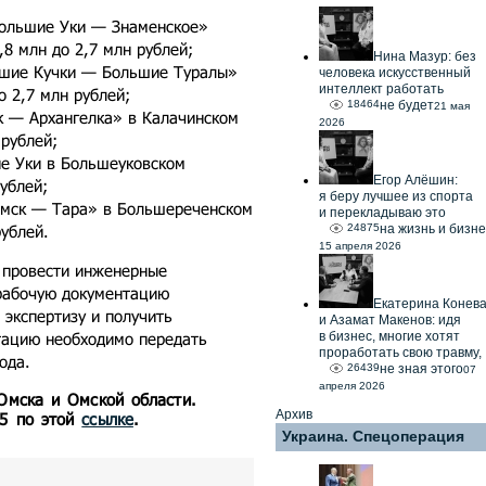
Большие Уки — Знаменское»
8 млн до 2,7 млн рублей;
Нина Мазур: без
ьшие Кучки — Большие Туралы»
человека искусственный
интеллект работать
о 2,7 млн рублей;
18464
не будет
21 мая
к — Архангелка» в Калачинском
2026
 рублей;
ие Уки в Большеуковском
Егор Алёшин:
рублей;
я беру лучшее из спорта
Омск — Тара» в Большереченском
и перекладываю это
рублей.
24875
на жизнь и бизне
15 апреля 2026
н провести инженерные
 рабочую документацию
Екатерина Конев
 экспертизу и получить
и Азамат Макенов: идя
тацию необходимо передать
в бизнес, многие хотят
проработать свою травму,
ода.
26439
не зная этого
07
апреля 2026
 Омска и Омской области.
Архив
55 по этой
ссылке
.
Украина. Спецоперация