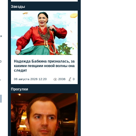
Звезды
е
ля
Надежда Бабкина призналась, за
р
какими певцами новой волны она
следит
06 августа 2026 12:20
2036
0
я
Прогулки