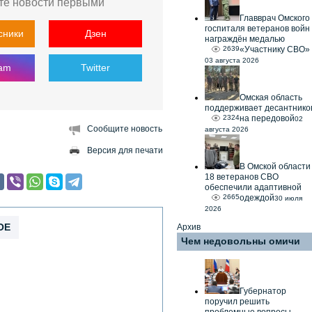
те новости первыми
Главврач Омского
госпиталя ветеранов войн
сники
Дзен
награждён медалью
2639
«Участнику СВО»
03 августа 2026
ram
Twitter
Омская область
поддерживает десантнико
2324
на передовой
02
Сообщите новость
августа 2026
Версия для печати
В Омской области
18 ветеранов СВО
обеспечили адаптивной
2665
одеждой
30 июля
2026
ОЕ
Архив
Чем недовольны омичи
Губернатор
поручил решить