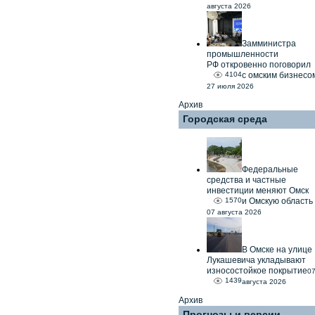
августа 2026
Замминистра
промышленности
РФ откровенно поговорил
4104
с омским бизнесо
27 июля 2026
Архив
Городская среда
Федеральные
средства и частные
инвестиции меняют Омск
1570
и Омскую область
07 августа 2026
В Омске на улице
Лукашевича укладывают
износостойкое покрытие
0
1439
августа 2026
Архив
Прогнозы и версии