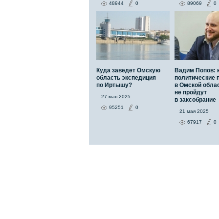
48944
0
89069
0
Куда заведет Омскую
Вадим Попов: 
область экспедиция
политические 
по Иртышу?
в Омской обла
не пройдут
27 мая 2025
в заксобрание
95251
0
21 мая 2025
67917
0