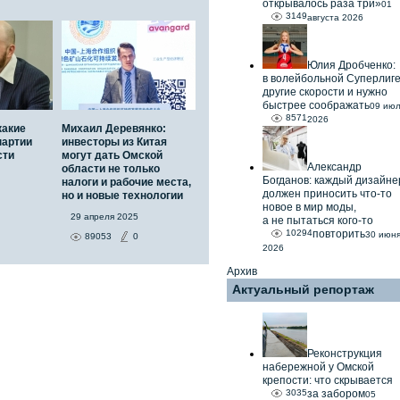
открывалось раза три»
01
3149
августа 2026
Юлия Дробченко:
в волейбольной Суперлиг
другие скорости и нужно
быстрее соображать
09 ию
8571
2026
какие
Михаил Деревянко:
партии
инвесторы из Китая
сти
могут дать Омской
Александр
области не только
Богданов: каждый дизайне
налоги и рабочие места,
должен приносить что-то
но и новые технологии
новое в мир моды,
29 апреля 2025
а не пытаться кого-то
10294
повторить
30 июн
89053
0
2026
Архив
Актуальный репортаж
Реконструкция
набережной у Омской
крепости: что скрывается
3035
за забором
05