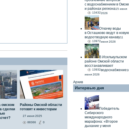
проблемные вопросы
с водоснабжением в Омске
и районах региона
15 июня
13432
2026
Откачку воды
в Осташково ведут в новую
водоотводную канаву
11
13972
июня 2026
В Исилькульском
районе Омской области
восстанавливают
13932
водоснабжение
1
июня 2026
Архив
Интервью дня
а омском
Районы Омской области
Победитель
а сделки
готовят к инвесторам
Сибирского
тью
27 июня 2025
международного
асчет?
марафона: «Второе
88366
0
дыхание у меня