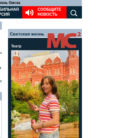
изнь Омска
БИЛЬНАЯ
СООБЩИТЕ
РСИЯ
НОВОСТЬ
Светская жизнь
Театр
4
»
к
9