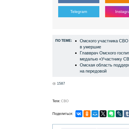
Telegram
Instag
Омского участника СВО
ПО ТЕМЕ:
в умершие
Главврач Омского госпи
медалью «Участнику С
Омская область поддер
на передовой
1587
Теги:
СВО
Поделиться: