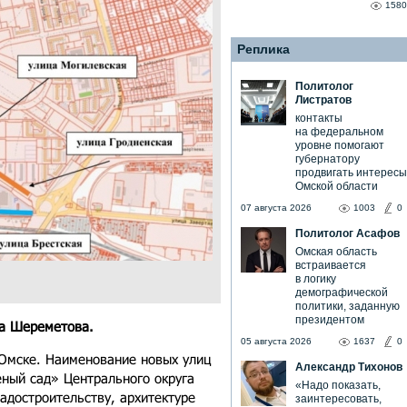
1580
Реплика
Политолог
Листратов
контакты
на федеральном
уровне помогают
губернатору
продвигать интересы
Омской области
07 августа 2026
1003
0
Политолог Асафов
Омская область
встраивается
в логику
демографической
политики, заданную
президентом
ра Шереметова.
05 августа 2026
1637
0
 Омске. Наименование новых улиц
Александр Тихонов
ный сад» Центрального округа
«Надо показать,
радостроительству, архитектуре
заинтересовать,