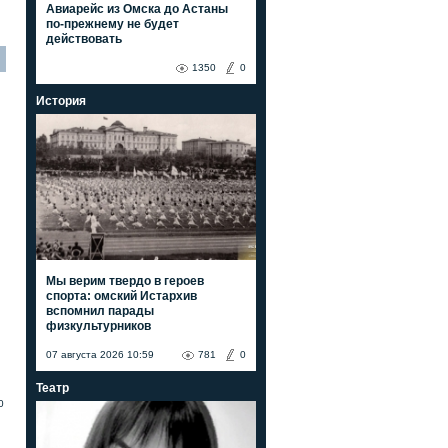
Авиарейс из Омска до Астаны
по-прежнему не будет
действовать
1350
0
История
Мы верим твердо в героев
спорта: омский Истархив
вспомнил парады
физкультурников
07 августа 2026 10:59
781
0
Театр
0