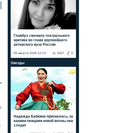
Главбух сменила театрального
критика во главе крупнейшего
актерского вуза России
05 августа 2026 12:13
3327
0
Звезды
е
ля
р
Надежда Бабкина призналась, за
какими певцами новой волны она
следит
я