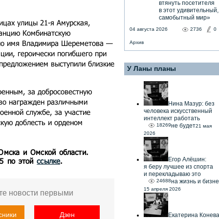
втянуть посетителя
в этот удивительный,
самобытный мир»
ицах улицы 21-я Амурская,
04 августа 2026
2736
0
танцию Комбинатскую
ено имя Владимира Шереметова —
Архив
ции, героически погибшего при
 предложением выступили близкие
У Ланы планы
енным, за добросовестную
во награжден различными
Нина Мазур: без
военной службе, за участие
человека искусственный
интеллект работать
скую доблесть и орденом
18269
не будет
21 мая
2026
 Омска и Омской области.
Егор Алёшин:
55 по этой
ссылке
.
я беру лучшее из спорта
и перекладываю это
24688
на жизнь и бизне
15 апреля 2026
те новости первыми
сники
Дзен
Екатерина Конев