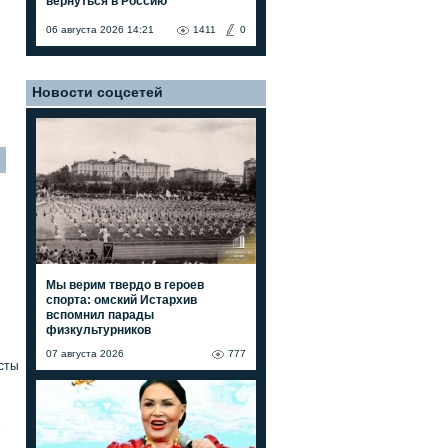
вернуться в Россию"
06 августа 2026 14:21
1411
0
Новости соцсетей
7
Мы верим твердо в героев
спорта: омский Истархив
вспомнил парады
физкультурников
07 августа 2026
777
сты
»