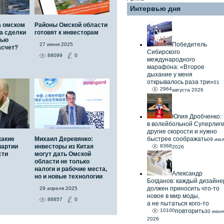
Интервью дня
а омском
Районы Омской области
а сделки
готовят к инвесторам
тью
Победитель
27 июня 2025
асчет?
Сибирского
88099
0
международного
марафона: «Второе
дыхание у меня
открывалось раза три»
01
2964
августа 2026
Юлия Дробченко:
в волейбольной Суперлиг
другие скорости и нужно
какие
Михаил Деревянко:
быстрее соображать
09 ию
партии
инвесторы из Китая
8368
2026
сти
могут дать Омской
области не только
налоги и рабочие места,
Александр
но и новые технологии
Богданов: каждый дизайне
должен приносить что-то
29 апреля 2025
новое в мир моды,
88857
0
а не пытаться кого-то
10100
повторить
30 июн
2026