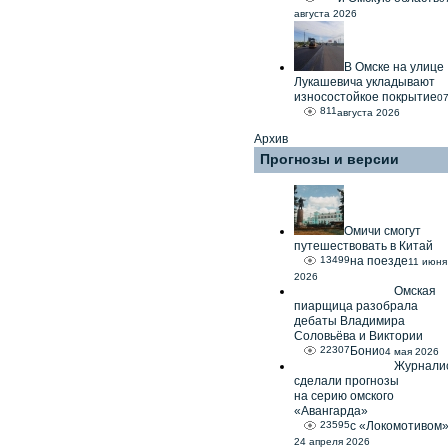
августа 2026
В Омске на улице
Лукашевича укладывают
износостойкое покрытие
0
811
августа 2026
Архив
Прогнозы и версии
Омичи смогут
путешествовать в Китай
13499
на поезде
11 июня
2026
Омская
пиарщица разобрала
дебаты Владимира
Соловьёва и Виктории
22307
Бони
04 мая 2026
Журнали
сделали прогнозы
на серию омского
«Авангарда»
23595
с «Локомотивом
24 апреля 2026