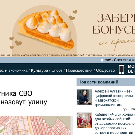
mc
- Светская ж
2
МО
ес и экономика
/
Культура
/
Спорт
/
Происшествия
/
Общество
ВЕ
Новости компаний
тника СВО
Алексей Алгазин ⁃ век
цифровой экспертизы
 назовут улицу
и адвокатской
криминалистики
9366
Кабинет «Чугун Холла
для особых событий:
от дружеских посидело
до корпоративных
встреч и мероприятий