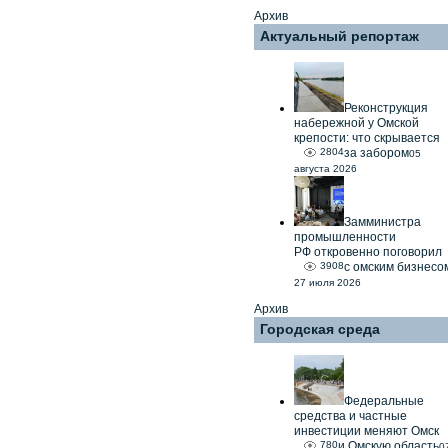
Архив
Актуальный репортаж
Реконструкция
набережной у Омской
крепости: что скрывается
2804
за забором
05
августа 2026
Замминистра
промышленности
РФ откровенно поговорил
3908
с омским бизнесо
27 июля 2026
Архив
Городская среда
Федеральные
средства и частные
инвестиции меняют Омск
780
и Омскую область
0