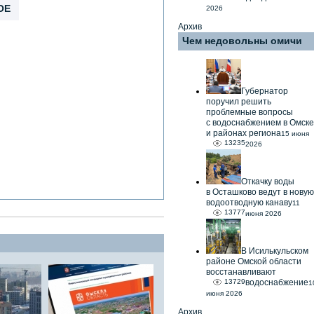
ОЕ
2026
Архив
Чем недовольны омичи
Губернатор
поручил решить
проблемные вопросы
с водоснабжением в Омске
и районах региона
15 июня
13235
2026
Откачку воды
в Осташково ведут в новую
водоотводную канаву
11
13777
июня 2026
В Исилькульском
районе Омской области
восстанавливают
13729
водоснабжение
1
июня 2026
Архив