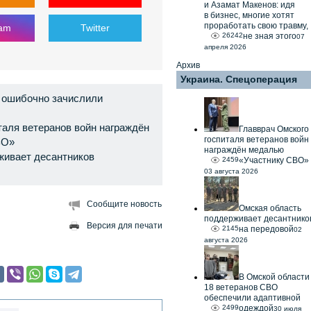
и Азамат Макенов: идя
в бизнес, многие хотят
проработать свою травму,
ram
Twitter
26242
не зная этого
07
апреля 2026
Архив
Украина. Спецоперация
 ошибочно зачислили
таля ветеранов войн награждён
Главврач Омского
госпиталя ветеранов войн
ВО»
награждён медалью
живает десантников
2459
«Участнику СВО»
03 августа 2026
Сообщите новость
Омская область
поддерживает десантнико
Версия для печати
2145
на передовой
02
августа 2026
В Омской области
18 ветеранов СВО
обеспечили адаптивной
2499
одеждой
30 июля