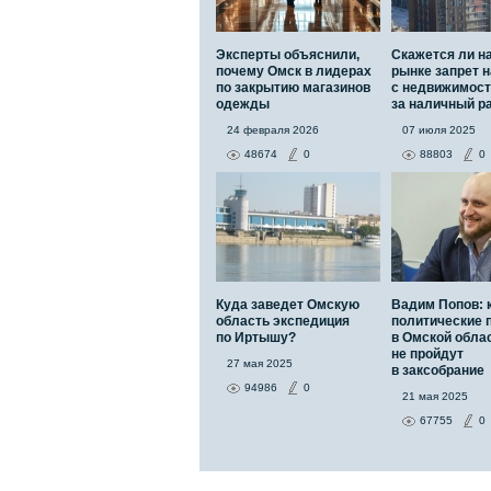
Эксперты объяснили,
Скажется ли н
почему Омск в лидерах
рынке запрет н
по закрытию магазинов
с недвижимос
одежды
за наличный р
24 февраля 2026
07 июля 2025
48674
0
88803
0
Куда заведет Омскую
Вадим Попов: 
область экспедиция
политические 
по Иртышу?
в Омской обла
не пройдут
27 мая 2025
в заксобрание
94986
0
21 мая 2025
67755
0