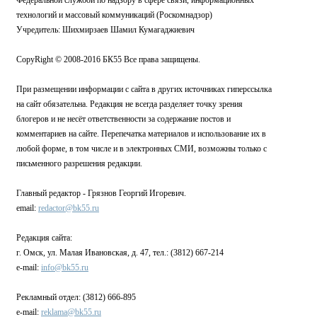
технологий и массовый коммуникаций (Роскомнадзор)
Учредитель: Шихмирзаев Шамил Кумагаджиевич
CopyRight © 2008-2016 БК55 Все права защищены.
При размещении информации с сайта в других источниках гиперссылка
на сайт обязательна. Редакция не всегда разделяет точку зрения
блогеров и не несёт ответственности за содержание постов и
комментариев на сайте. Перепечатка материалов и использование их в
любой форме, в том числе и в электронных СМИ, возможны только с
письменного разрешения редакции.
Главный редактор - Грязнов Георгий Игоревич.
email:
redactor@bk55.ru
Редакция сайта:
г. Омск, ул. Малая Ивановская, д. 47, тел.: (3812) 667-214
e-mail:
info@bk55.ru
Рекламный отдел: (3812) 666-895
e-mail:
reklama@bk55.ru