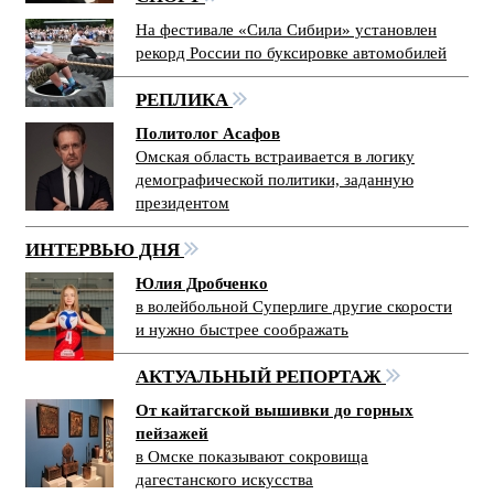
На фестивале «Сила Сибири» установлен
рекорд России по буксировке автомобилей
РЕПЛИКА
Политолог Асафов
Омская область встраивается в логику
демографической политики, заданную
президентом
ИНТЕРВЬЮ ДНЯ
Юлия Дробченко
в волейбольной Суперлиге другие скорости
и нужно быстрее соображать
АКТУАЛЬНЫЙ РЕПОРТАЖ
От кайтагской вышивки до горных
пейзажей
в Омске показывают сокровища
дагестанского искусства