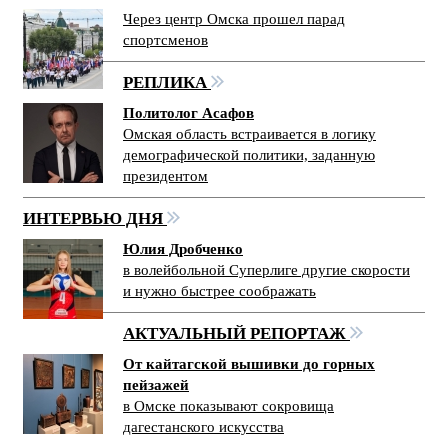
Через центр Омска прошел парад
спортсменов
РЕПЛИКА
Политолог Асафов
Омская область встраивается в логику
демографической политики, заданную
президентом
ИНТЕРВЬЮ ДНЯ
Юлия Дробченко
в волейбольной Суперлиге другие скорости
и нужно быстрее соображать
АКТУАЛЬНЫЙ РЕПОРТАЖ
От кайтагской вышивки до горных
пейзажей
в Омске показывают сокровища
дагестанского искусства