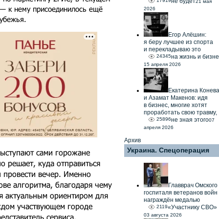
17919
не будет
21 мая
 — к нему присоединилось ещё
2026
рубежья.
Егор Алёшин:
я беру лучшее из спорта
и перекладываю это
24345
на жизнь и бизне
15 апреля 2026
Екатерина Конев
и Азамат Макенов: идя
в бизнес, многие хотят
проработать свою травму,
25896
не зная этого
07
апреля 2026
Архив
Украина. Спецоперация
выступают сами горожане
но решает, куда отправиться
и провести вечер. Именно
ове алгоритма, благодаря чему
Главврач Омского
госпиталя ветеранов войн
ся актуальным ориентиром для
награждён медалью
ждом участвующем городе
2119
«Участнику СВО»
едставитель сервиса.
03 августа 2026