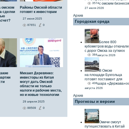
3574
с омским бизнесо
а омском
Районы Омской области
27 июля 2026
а сделки
готовят к инвесторам
Архив
тью
27 июня 2025
асчет?
Городская среда
87651
0
Более 800
кубометров воды откачали
с дорог Омска за сутки
06
384
августа 2026
В Омске
какие
Михаил Деревянко:
на площади Бухгольца
партии
инвесторы из Китая
готовят постамент для
сти
могут дать Омской
408
шара «Держава»
06
области не только
августа 2026
налоги и рабочие места,
но и новые технологии
Архив
Прогнозы и версии
29 апреля 2025
88509
0
Омичи смогут
путешествовать в Китай