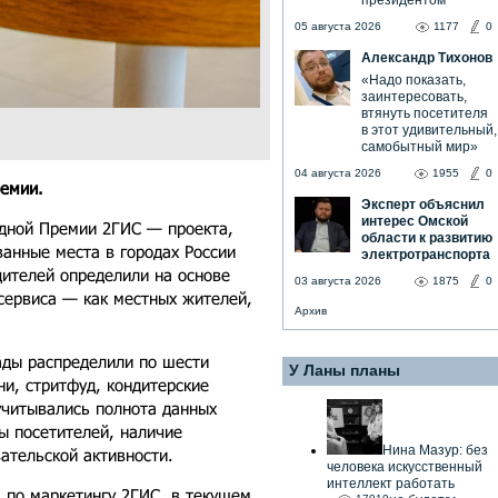
президентом
05 августа 2026
1177
0
Александр Тихонов
«Надо показать,
заинтересовать,
втянуть посетителя
в этот удивительный,
самобытный мир»
04 августа 2026
1955
0
емии.
Эксперт объяснил
интерес Омской
дной Премии 2ГИС — проекта,
области к развитию
анные места в городах России
электротранспорта
дителей определили на основе
03 августа 2026
1875
0
сервиса — как местных жителей,
Архив
ады распределили по шести
У Ланы планы
и, стритфуд, кондитерские
учитывались полнота данных
ы посетителей, наличие
Нина Мазур: без
ательской активности.
человека искусственный
интеллект работать
 по маркетингу 2ГИС, в текущем