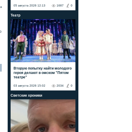
05 августа 2026 12:13
1687
0
ля
Театр
р
Вторую попытку найти молодого
героя делают в омском "Пятом
театре"
03 августа 2026 15:02
2034
0
Светские хроники