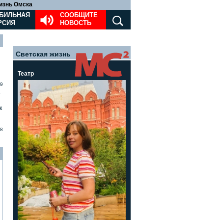
изнь Омска
БИЛЬНАЯ
СООБЩИТЕ
РСИЯ
НОВОСТЬ
Светская жизнь
Театр
9
»
к
8