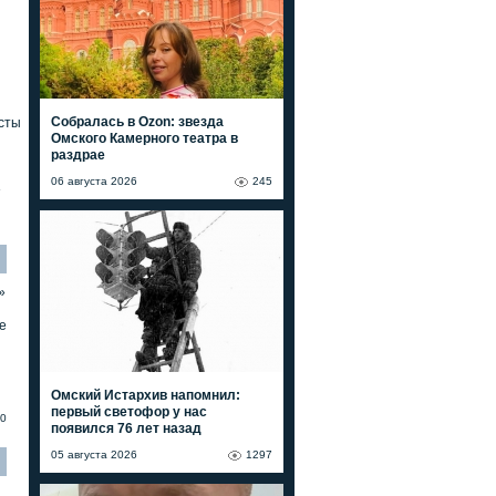
Собралась в Ozon: звезда
сты
Омского Камерного театра в
раздрае
06 августа 2026
245
»
»
е
Омский Истархив напомнил:
первый светофор у нас
0
появился 76 лет назад
05 августа 2026
1297