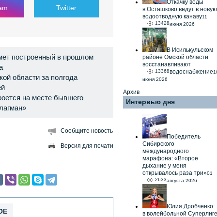
Откачку воды
ram
Twitter
в Осташково ведут в новую
водоотводную канаву
11
13428
июня 2026
В Исилькульском
ймет построенный в прошлом
районе Омской области
восстанавливают
а
13368
водоснабжение
1
ой области за полгода
июня 2026
ей
Архив
кроется на месте бывшего
Интервью дня
Флагман»
Сообщите новость
Победитель
Сибирского
Версия для печати
международного
марафона: «Второе
дыхание у меня
открывалось раза три»
01
2633
августа 2026
Юлия Дробченко:
ОЕ
в волейбольной Суперлиг