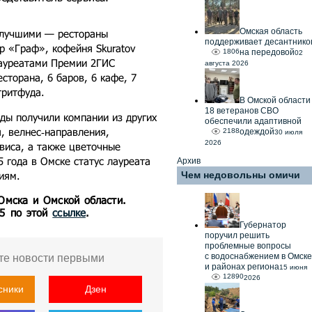
Омская область
 лучшими — рестораны
поддерживает десантнико
р «Граф», кофейня Skuratov
1806
на передовой
02
лауреатами Премии 2ГИС
августа 2026
есторана, 6 баров, 6 кафе, 7
тритфуда.
В Омской области
18 ветеранов СВО
ды получили компании из других
обеспечили адаптивной
, велнес‑направления,
2188
одеждой
30 июля
2026
виса, а также цветочные
5 года в Омске статус лауреата
Архив
иям.
Чем недовольны омичи
 Омска и Омской области.
55 по этой
ссылке
.
Губернатор
поручил решить
проблемные вопросы
с водоснабжением в Омске
те новости первыми
и районах региона
15 июня
12890
2026
сники
Дзен