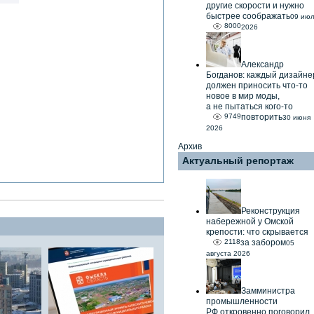
другие скорости и нужно
быстрее соображать
09 ию
8000
2026
Александр
Богданов: каждый дизайне
должен приносить что-то
новое в мир моды,
а не пытаться кого-то
9749
повторить
30 июня
2026
Архив
Актуальный репортаж
Реконструкция
набережной у Омской
крепости: что скрывается
2118
за забором
05
августа 2026
Замминистра
промышленности
РФ откровенно поговорил