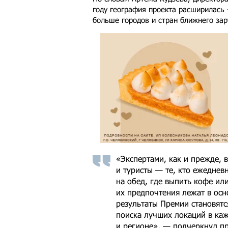
году география проекта расширилась
больше городов и стран ближнего за
«Экспертами, как и прежде, 
и туристы — те, кто ежеднев
на обед, где выпить кофе ил
их предпочтения лежат в осн
результаты Премии становят
поиска лучших локаций в ка
и регионе», — подчеркнул пр