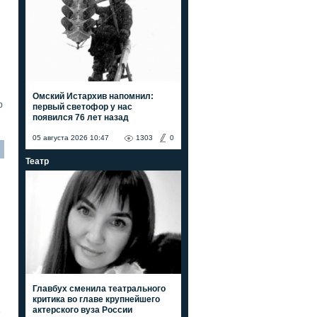
Омский Истархив напомнил:
0
первый светофор у нас
появился 76 лет назад
05 августа 2026 10:47
1303
0
Театр
Главбух сменила театрального
критика во главе крупнейшего
актерского вуза России
е