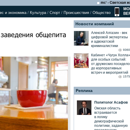
mc
- Светская ж
2
МО
ес и экономика
/
Культура
/
Спорт
/
Происшествия
/
Общество
ВЕ
Новости компаний
заведения общепита
Алексей Алгазин ⁃ век
цифровой экспертизы
и адвокатской
криминалистики
9360
Кабинет «Чугун Холла
для особых событий:
от дружеских посидело
до корпоративных
встреч и мероприятий
1575
Реплика
Политолог Асафов
Омская область
встраивается
в логику
демографической
политики, заданную