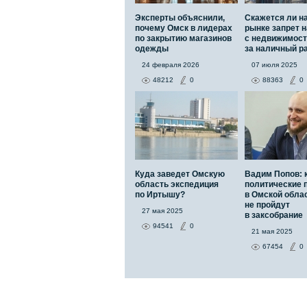
Эксперты объяснили,
Скажется ли н
почему Омск в лидерах
рынке запрет н
по закрытию магазинов
с недвижимос
одежды
за наличный р
24 февраля 2026
07 июля 2025
48212
0
88363
0
Куда заведет Омскую
Вадим Попов: 
область экспедиция
политические 
по Иртышу?
в Омской обла
не пройдут
27 мая 2025
в заксобрание
94541
0
21 мая 2025
67454
0