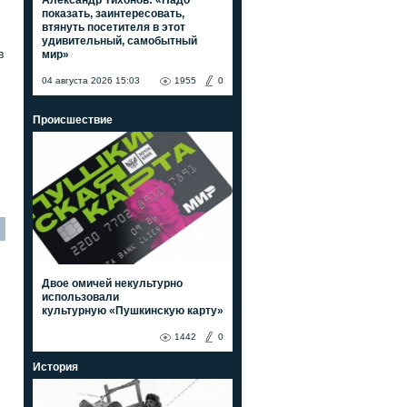
показать, заинтересовать,
втянуть посетителя в этот
удивительный, самобытный
мир»
в
04 августа 2026 15:03
1955
0
Происшествие
Двое омичей некультурно
использовали
культурную «Пушкинскую карту»
1442
0
История