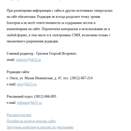
При размещении информации с сайта в других источниках гиперссылка
на сайт обязательна. Редакция не всегда разделяет точку зрения
блогеров и не несёт ответственности за содержание постов и
комментариев на сайте. Перепечатка материалов и использование их в
любой форме, в том числе и в электронных СМИ, возможны только с
письменного разрешения редакции.
Главный редактор - Грязнов Георгий Игоревич.
email:
redactor@bk55.ru
Редакция сайта:
г. Омск, ул. Малая Ивановская, д. 47, тел.: (3812) 667-214
e-mail:
info@bk55.ru
Рекламный отдел: (3812) 666-895
e-mail:
reklama@bk55.ru
Рекламодателям
Перейти на полную версию сайта
Загружать мобильную версию по умолчанию